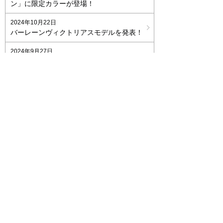
ン」に限定カラーが登場！
2024年10月22日
バーレーンヴィクトリアスモデルを発表！
2024年9月27日
2025年モデル発表！-アストラルX、ニア
ド、スピンホークエッジ-
2024年8月21日
ルディプロジェクトジャパン 公式オンラ
インストアがオープン！
2024年8月9日
超軽量新モデル「アストラルX」発表！
2024年4月18日
イワキメガネ池袋パルコ店 サングラス受
注会5月6日まで期間延長開催中！
2024年1月23日
バーレーンヴィクトリアス2024レーシン
グキット発表！